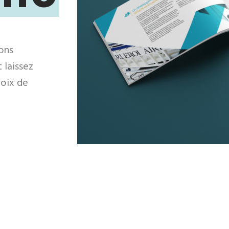
ons
 laissez
hoix de