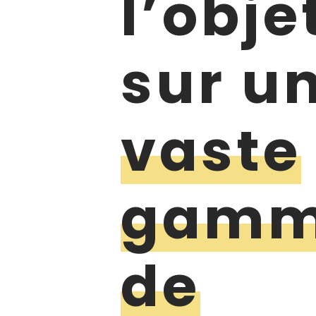
l’obje
sur u
vaste
gam
de