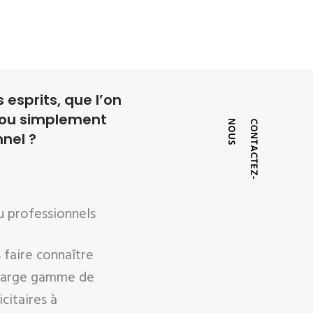
 esprits, que l’on
 ou simplement
S
C
O
N
T
A
C
T
E
Z
-
N
O
U
nnel ?
u professionnels
 faire connaître
 large gamme de
citaires à