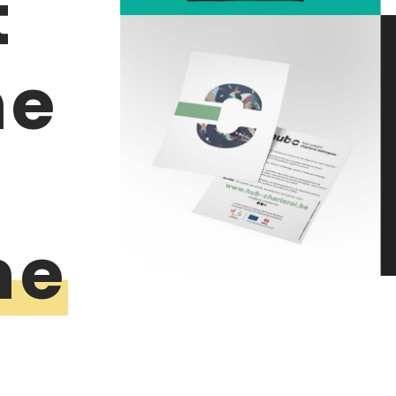
t
ne
me