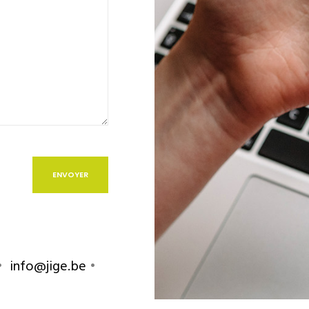
•
info@jige.be
•