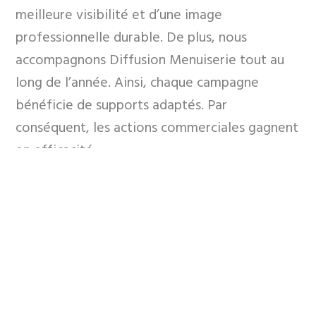
meilleure visibilité et d’une image
professionnelle durable. De plus, nous
accompagnons Diffusion Menuiserie tout au
long de l’année. Ainsi, chaque campagne
bénéficie de supports adaptés. Par
conséquent, les actions commerciales gagnent
en efficacité.
Grâce à cette approche, l’entreprise renforce
sa présence auprès de ses clients. Enfin, ces
outils facilitent la promotion des produits et
des services sur différents canaux de
communication.