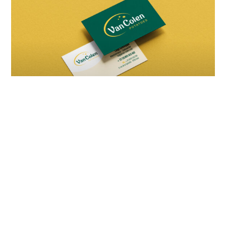
Création des supports de communication
imprimés et digitaux de Van Colen