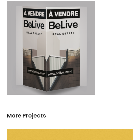
More Projects