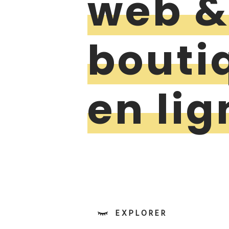
web 
bouti
en lig
EXPLORER