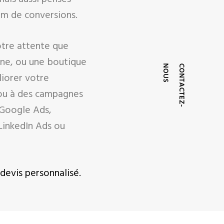
m de conversions.
otre attente que
rine, ou une boutique
S
C
O
N
T
A
C
T
E
Z
-
N
O
U
liorer votre
O ou à des campagnes
 Google Ads,
LinkedIn Ads ou
devis personnalisé.