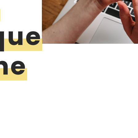
&
que
ne