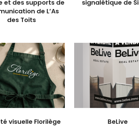
le et des supports de
signalétique de S
unication de L’As
des Toits
té visuelle Florilège
BeLive