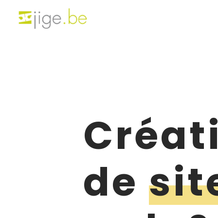
Créat
de
sit