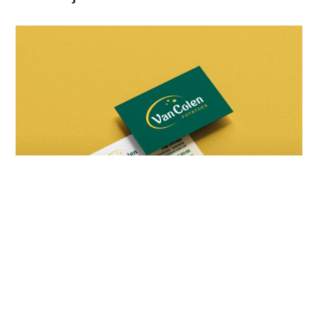
Création des supports de communication
imprimés et digitaux de Van Colen