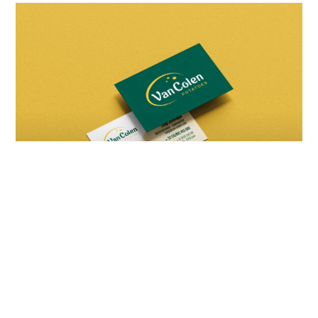
Création des supports de communication
imprimés et digitaux de Van Colen