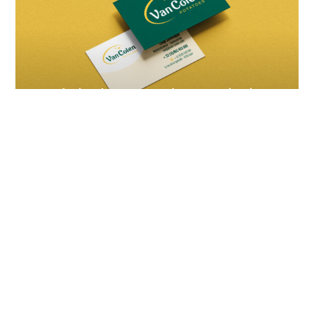
Création des supports de communication
imprimés et digitaux de Van Colen