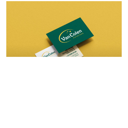
Création des supports de communication
imprimés et digitaux de Van Colen