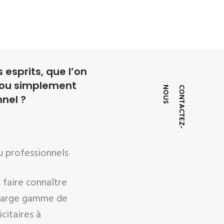
 esprits, que l’on
 ou simplement
S
C
O
N
T
A
C
T
E
Z
-
N
O
U
nnel ?
u professionnels
 faire connaître
 large gamme de
citaires à