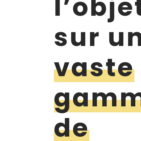
l’obje
sur u
vaste
gam
de