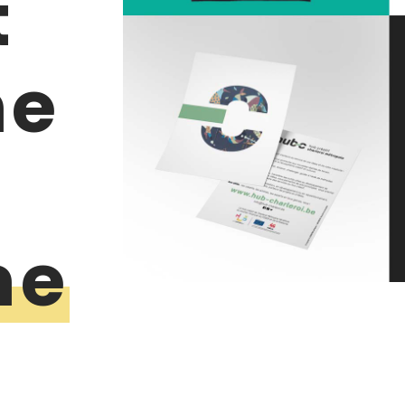
t
ne
me